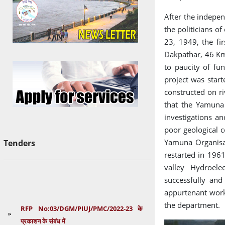
की धारा 11 की उपधारा के संबंध में
After the indepen
the politicians 
बाढ़ मैदान परिक्षेत्रण के अधिनियम-2012
Oct 11, 2025
23, 1949, the fi
की धारा 15 की उपधारा के संबंध में
Dakpathar, 46 Km
Consultant Office of
Sep 25, 2025
to paucity of fu
Secretary, Govt. of Uttarakhand
project was star
constructed on r
जनपद टिहरी गढवाल के तहसील धनोल्टी के
Aug 14, 2025
that the Yamuna 
अनतर्गत सौंग नदी के दाहिने तट के प्रारम्भिक बिन्दु ग्राम
investigations a
पसनी से ग्राम श्रीपुर तक बाढ मैदान परिक्षेत्रण कर
poor geological c
अधिसूचना अनुसूची एक और दो।
Yamuna Organisat
Tenders
restarted in 1961
उत्तराखण्ड जल प्रबन्धन एवं नियामक
Jul 21, 2025
valley Hydroele
(संशोधन) अधिनियम-2016 (उत्तराखण्ड अधिनियम सं०-24.
successfully and
वर्ष 2013) के अधीन उत्तराखण्ड जल संसाधन प्रबन्धन और
appurtenant work
नियामक आयोग के अध्यक्ष एवं सदस्यों की नियुक्ति हेतु विज्ञापन
RFP No:03/DGM/PIUJ/PMC/2022-23 के
the department.
का प्रारूप संशोधन हेतु सूचना |
प्रकाशन के संबंध में