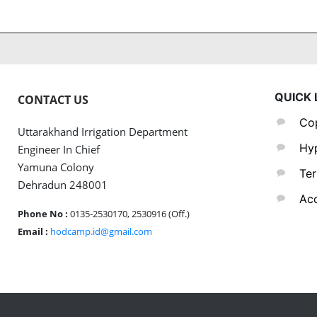
QUICK 
CONTACT US
Cop
Uttarakhand Irrigation Department
Hyp
Engineer In Chief
Yamuna Colony
Ter
Dehradun 248001
Acc
Phone No :
0135-2530170, 2530916 (Off.)
Email :
hodcamp.id@gmail.com